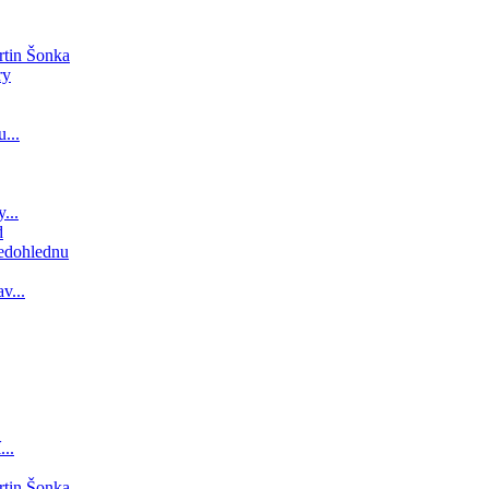
rtin Šonka
ry
...
...
d
nedohlednu
v...
...
rtin Šonka