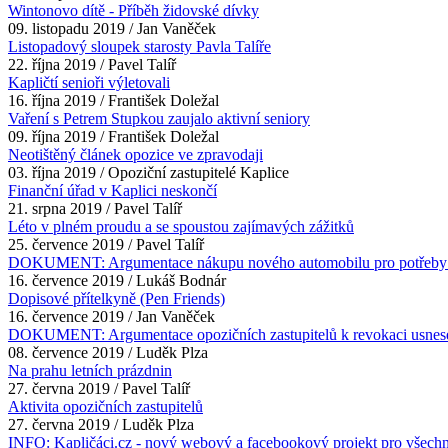
Wintonovo dítě - Příběh židovské dívky
09. listopadu 2019 / Jan Vaněček
Listopadový sloupek starosty Pavla Talíře
22. října 2019 / Pavel Talíř
Kapličtí senioři výletovali
16. října 2019 / František Doležal
Vaření s Petrem Stupkou zaujalo aktivní seniory
09. října 2019 / František Doležal
Neotištěný článek opozice ve zpravodaji
03. října 2019 / Opoziční zastupitelé Kaplice
Finanční úřad v Kaplici neskončí
21. srpna 2019 / Pavel Talíř
Léto v plném proudu a se spoustou zajímavých zážitků
25. července 2019 / Pavel Talíř
DOKUMENT: Argumentace nákupu nového automobilu pro potřeby 
16. července 2019 / Lukáš Bodnár
Dopisové přítelkyně (Pen Friends)
16. července 2019 / Jan Vaněček
DOKUMENT: Argumentace opozičních zastupitelů k revokaci usnese
08. července 2019 / Luděk Plza
Na prahu letních prázdnin
27. června 2019 / Pavel Talíř
Aktivita opozičních zastupitelů
27. června 2019 / Luděk Plza
INFO: Kapličáci.cz - nový webový a facebookový projekt pro všech