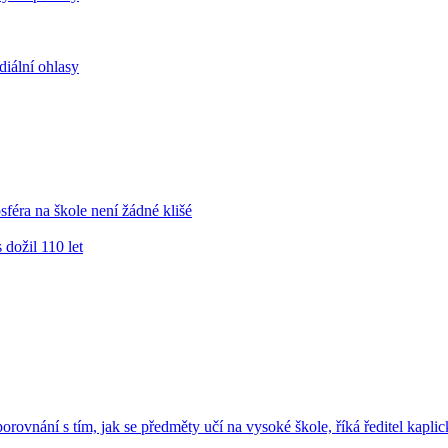
iální ohlasy
ra na škole není žádné klišé
 dožil 110 let
vnání s tím, jak se předměty učí na vysoké škole, říká ředitel kaplic