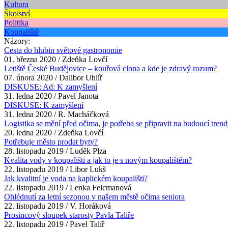
Kultura
Školství
Politika
Koupaliště
Názory:
Cesta do hlubin světové gastronomie
01. března 2020 / Zdeňka Lovčí
Letiště České Budějovice – kouřová clona a kde je zdravý rozum?
07. února 2020 / Dalibor Uhlíř
DISKUSE: Ad: K zamyšlení
31. ledna 2020 / Pavel Janota
DISKUSE: K zamyšlení
31. ledna 2020 / R. Macháčková
Logistika se mění před očima, je potřeba se připravit na budoucí trend
20. ledna 2020 / Zdeňka Lovčí
Potřebuje město prodat byty?
28. listopadu 2019 / Luděk Plza
Kvalita vody v koupališti a jak to je s novým koupalištěm?
22. listopadu 2019 / Libor Lukš
Jak kvalitní je voda na kaplickém koupališti?
22. listopadu 2019 / Lenka Felcmanová
Ohlédnutí za letní sezonou v našem městě očima seniora
22. listopadu 2019 / V. Horáková
Prosincový sloupek starosty Pavla Talíře
22. listopadu 2019 / Pavel Talíř