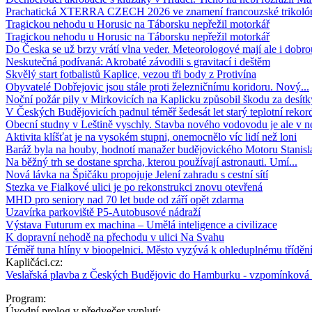
Prachatická XTERRA CZECH 2026 ve znamení francouzské trikoló
Tragickou nehodu u Horusic na Táborsku nepřežil motorkář
Tragickou nehodu u Horusic na Táborsku nepřežil motorkář
Do Česka se už brzy vrátí vlna veder. Meteorologové mají ale i dobrou
Neskutečná podívaná: Akrobaté závodili s gravitací i deštěm
Skvělý start fotbalistů Kaplice, vezou tři body z Protivína
Obyvatelé Dobřejovic jsou stále proti železničnímu koridoru. Nový...
Noční požár pily v Mirkovicích na Kaplicku způsobil škodu za desítky
V Českých Budějovicích padnul téměř šedesát let starý teplotní rekor
Obecní studny v Leštině vyschly. Stavba nového vodovodu je ale v 
Aktivita klíšťat je na vysokém stupni, onemocnělo víc lidí než loni
Baráž byla na houby, hodnotí manažer budějovického Motoru Stanisla
Na běžný trh se dostane sprcha, kterou používají astronauti. Umí...
Nová lávka na Špičáku propojuje Jelení zahradu s cestní sítí
Stezka ve Fialkové ulici je po rekonstrukci znovu otevřená
MHD pro seniory nad 70 let bude od září opět zdarma
Uzavírka parkoviště P5-Autobusové nádraží
Výstava Futurum ex machina – Umělá inteligence a civilizace
K dopravní nehodě na přechodu v ulici Na Svahu
Téměř tuna hlíny v bioopelnici. Město vyzývá k ohleduplnému třídění
Kapličáci.cz:
Veslařská plavba z Českých Budějovic do Hamburku - vzpomínkov
Program:
Úvodní prolog v předvečer vyplutí: