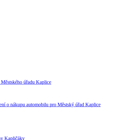
Městského úřadu Kaplice
ní o nákupu automobilu pro Městský úřad Kaplice
ny Kapličáky