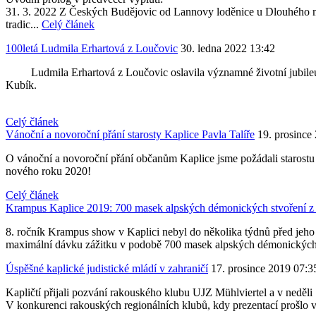
31. 3. 2022 Z Českých Budějovic od Lannovy loděnice u Dlouhého mo
tradic...
Celý článek
100letá Ludmila Erhartová z Loučovic
30. ledna 2022 13:42
Ludmila Erhartová z Loučovic oslavila významné životní jubileum. V
Kubík.
Celý článek
Vánoční a novoroční přání starosty Kaplice Pavla Talíře
19. prosince
O vánoční a novoroční přání občanům Kaplice jsme požádali starostu m
nového roku 2020!
Celý článek
Krampus Kaplice 2019: 700 masek alpských démonických stvoření z 3
8. ročník Krampus show v Kaplici nebyl do několika týdnů před jeho k
maximální dávku zážitku v podobě 700 masek alpských démonických
Úspěšné kaplické judistické mládí v zahraničí
17. prosince 2019 07:3
Kapličtí přijali pozvání rakouského klubu UJZ Mühlviertel a v neděli 
V konkurenci rakouských regionálních klubů, kdy prezentací prošlo 