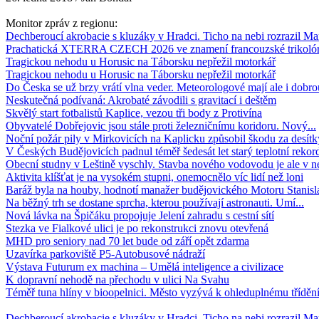
Monitor zpráv z regionu:
Dechberoucí akrobacie s kluzáky v Hradci. Ticho na nebi rozrazil Ma
Prachatická XTERRA CZECH 2026 ve znamení francouzské trikoló
Tragickou nehodu u Horusic na Táborsku nepřežil motorkář
Tragickou nehodu u Horusic na Táborsku nepřežil motorkář
Do Česka se už brzy vrátí vlna veder. Meteorologové mají ale i dobrou
Neskutečná podívaná: Akrobaté závodili s gravitací i deštěm
Skvělý start fotbalistů Kaplice, vezou tři body z Protivína
Obyvatelé Dobřejovic jsou stále proti železničnímu koridoru. Nový...
Noční požár pily v Mirkovicích na Kaplicku způsobil škodu za desítky
V Českých Budějovicích padnul téměř šedesát let starý teplotní rekor
Obecní studny v Leštině vyschly. Stavba nového vodovodu je ale v 
Aktivita klíšťat je na vysokém stupni, onemocnělo víc lidí než loni
Baráž byla na houby, hodnotí manažer budějovického Motoru Stanisla
Na běžný trh se dostane sprcha, kterou používají astronauti. Umí...
Nová lávka na Špičáku propojuje Jelení zahradu s cestní sítí
Stezka ve Fialkové ulici je po rekonstrukci znovu otevřená
MHD pro seniory nad 70 let bude od září opět zdarma
Uzavírka parkoviště P5-Autobusové nádraží
Výstava Futurum ex machina – Umělá inteligence a civilizace
K dopravní nehodě na přechodu v ulici Na Svahu
Téměř tuna hlíny v bioopelnici. Město vyzývá k ohleduplnému třídění
Dechberoucí akrobacie s kluzáky v Hradci. Ticho na nebi rozrazil Ma