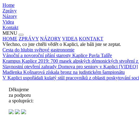
Home
Zprávy
Názory
Videa
Kontakt
MENU
HOME
ZPRÁVY
NÁZORY
VIDEA
KONTAKT
Všechno, co jste chtěli vědět o Kaplici, ale báli jste se zeptat.
Cesta do hlubin světové gastronomie
Vánoční a novoroční přání starosty Kaplice Pavla Talíře
Krampus Kaplice 2019: 700 masek alpských démonických stvoření z 3
Slavnostní otevření zahrady Domova pro seniory v Kaplici [VIDEO]
Madlenka Košnarová získala bronz na judistickém šampionátu
V Kaplici uspořádali kulatý stůl pracovníků z oblasti poskytování soc
Děkujeme
za podporu
a spolupráci: