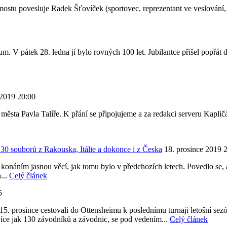
stu povesluje Radek Šťovíček (sportovec, reprezentant ve veslování
 pátek 28. ledna jí bylo rovných 100 let. Jubilantce přišel popřát 
 2019 20:00
ěsta Pavla Talíře. K přání se připojujeme a za redakci serveru Kapličác
0 souborů z Rakouska, Itálie a dokonce i z Česka
18. prosince 2019 
onáním jasnou věcí, jak tomu bylo v předchozích letech. Povedlo se, a
...
Celý článek
5
15. prosince cestovali do Ottensheimu k poslednímu turnaji letošní sez
více jak 130 závodníků a závodnic, se pod vedením...
Celý článek