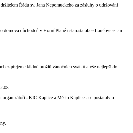
, držitelem Řádu sv. Jana Nepomuckého za zásluhy o udržování
do domova důchodců v Horní Plané i starosta obce Loučovice Jan
i.cz přejeme klidné prožití vánočních svátků a vše nejlepší do
22:08
 organizátoři - KIC Kaplice a Město Kaplice - se postaraly o
óny.