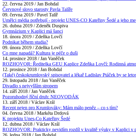
22. června 2019 / Jan Bohdal
Červnové slovo starosty Pavla Talíře
09. června 2019 / Pavel Talíř
Umělci média potřebují - projekt UNES-CO Kateřiny Šedé a jeho med
26. dubna 2019 / Zdeněk Duspiva
Gymnázium v Kaplici má šanci
18. února 2019 / Zdeňka Lovčí
Podnikat během studia?
09. února 2019 / Zdeňka Lovčí
Co mne napadá? Kultura je péče o duši
14. prosince 2018 / Jan Vaněček
ROZHOVOR: Ředitelka GEU Kaplice Zdeňka Lovčí: Rodinná atmosfé
12. prosince 2018 / Jan Bohdal
(Také) českokrumlovský spisovatel a lékař Ladislav Ptáček by se letos
29. listopadu 2018 / Jan Vaněček
Divadlo s nejvyšším stropem
14. září 2018 / Jan Vaněček
Pozoruhodný říční druh: NEOVODÁK
13. září 2018 / Václav Král
Recept nejen pro Krumlováky: Mám málo peněz – co s tím?
04. června 2018 / Markéta Drdová
K projektu Unes-Co Kateřiny Šedé
12. dubna 2018 / Václav Král
ROZHOVOR: Prakticky nevidím rozdíl v kvalitě výuky v Kaplici v poro
26. ledna 2018 / Jan Bohdal