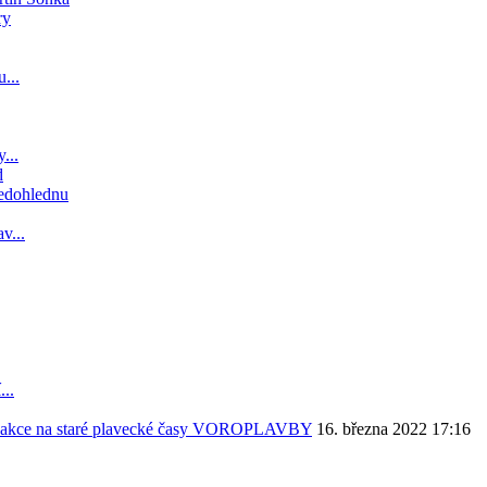
ry
...
...
d
nedohlednu
v...
...
á akce na staré plavecké časy VOROPLAVBY
16. března 2022 17:16