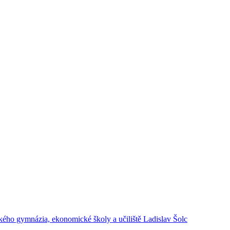
kého gymnázia, ekonomické školy a učiliště Ladislav Šolc